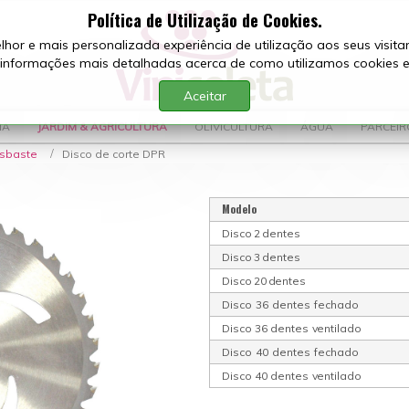
Política de Utilização de Cookies.
or e mais personalizada experiência de utilização aos seus visitant
ra informações mais detalhadas acerca de como utilizamos cookies 
Aceitar
IA
JARDIM & AGRICULTURA
OLIVICULTURA
ÁGUA
PARCEIR
esbaste
Disco de corte DPR
Mod
e
lo
Di
s
co
2
d
e
n
t
e
s
Di
s
co
3
d
e
n
t
e
s
D
i
sco
20
d
e
n
t
e
s
D
i
sco
3
6
dent
e
s
fech
a
do
D
i
sco
36
dent
e
s
v
entil
ad
o
D
i
sco
4
0
dent
e
s
fech
a
do
D
i
sco
40
dent
e
s
v
entil
ad
o