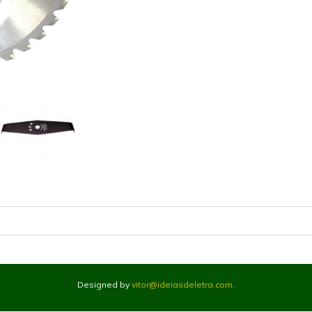
Designed by
vitor@ideiasdeletra.com
.